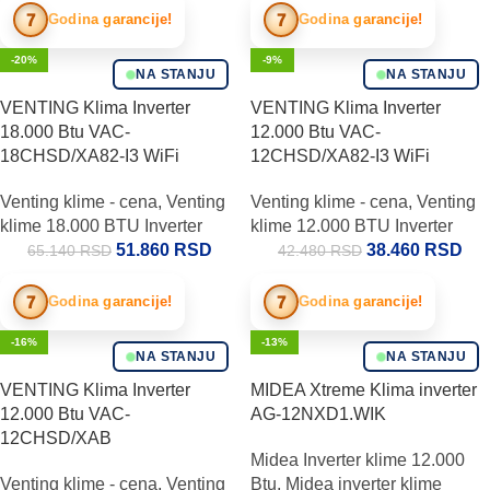
7
7
Godina garancije!
Godina garancije!
-20%
-9%
NA STANJU
NA STANJU
VENTING Klima Inverter
VENTING Klima Inverter
18.000 Btu VAC-
12.000 Btu VAC-
18CHSD/XA82-I3 WiFi
12CHSD/XA82-I3 WiFi
Venting klime - cena
,
Venting
Venting klime - cena
,
Venting
klime 18.000 BTU Inverter
klime 12.000 BTU Inverter
51.860
RSD
38.460
RSD
65.140
RSD
42.480
RSD
7
7
Godina garancije!
Godina garancije!
-16%
-13%
NA STANJU
NA STANJU
VENTING Klima Inverter
MIDEA Xtreme Klima inverter
12.000 Btu VAC-
AG-12NXD1.WIK
12CHSD/XAB
Midea Inverter klime 12.000
Venting klime - cena
,
Venting
Btu
,
Midea inverter klime