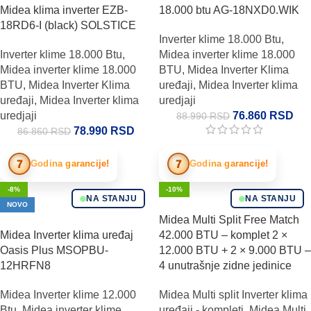
Midea klima inverter EZB-
18.000 btu AG-18NXD0.WIK
18RD6-I (black) SOLSTICE
Inverter klime 18.000 Btu
,
Inverter klime 18.000 Btu
,
Midea inverter klime 18.000
Midea inverter klime 18.000
BTU
,
Midea Inverter Klima
BTU
,
Midea Inverter Klima
uređaji
,
Midea Inverter klima
uređaji
,
Midea Inverter klima
uredjaji
uredjaji
76.860
RSD
88.990
RSD
78.990
RSD
86.860
RSD
7
7
Godina garancije!
Godina garancije!
-8%
-10%
NA STANJU
NA STANJU
NOVO
Midea Multi Split Free Match
Midea Inverter klima uređaj
42.000 BTU – komplet 2 ×
Oasis Plus MSOPBU-
12.000 BTU + 2 × 9.000 BTU –
12HRFN8
4 unutrašnje zidne jedinice
Midea Inverter klime 12.000
Midea Multi split Inverter klima
Btu
,
Midea inverter klime
uređaji - kompleti
,
Midea Multi