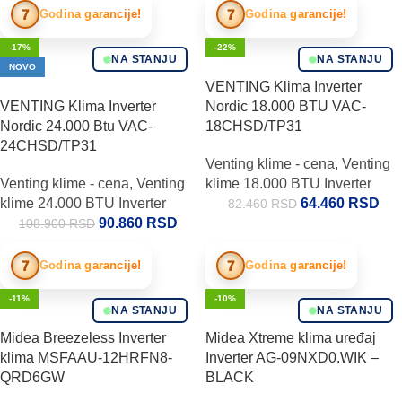
7
7
Godina garancije!
Godina garancije!
-17%
-22%
NA STANJU
NA STANJU
NOVO
VENTING Klima Inverter
VENTING Klima Inverter
Nordic 18.000 BTU VAC-
Nordic 24.000 Btu VAC-
18CHSD/TP31
24CHSD/TP31
Venting klime - cena
,
Venting
Venting klime - cena
,
Venting
klime 18.000 BTU Inverter
klime 24.000 BTU Inverter
64.460
RSD
82.460
RSD
90.860
RSD
108.900
RSD
7
7
Godina garancije!
Godina garancije!
-11%
-10%
NA STANJU
NA STANJU
Midea Breezeless Inverter
Midea Xtreme klima uređaj
klima MSFAAU-12HRFN8-
Inverter AG-09NXD0.WIK –
QRD6GW
BLACK