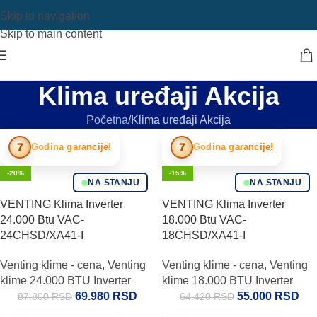
Skip to navigation
Skip to main content
Klima uređaji Akcija
Početna
Klima uređaji Akcija
7
7
Godina garancije!
Godina garancije!
-20%
-15%
NA STANJU
NA STANJU
VENTING Klima Inverter
VENTING Klima Inverter
24.000 Btu VAC-
18.000 Btu VAC-
24CHSD/XA41-I
18CHSD/XA41-I
Venting klime - cena
,
Venting
Venting klime - cena
,
Venting
klime 24.000 BTU Inverter
klime 18.000 BTU Inverter
69.980
RSD
55.000
RSD
87.800
RSD
64.420
RSD