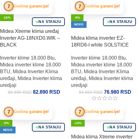
7
7
Godina garancije!
Godina garancije!
-16%
-9%
NA STANJU
NA STANJU
NOVO
Midea Xtreme klima uređaj
Inverter AG-18NXD0.WIK –
Midea klima inverter EZ-
BLACK
18RD6-I white SOLSTICE
Inverter klime 18.000 Btu
,
Inverter klime 18.000 Btu
,
Midea inverter klime 18.000
Midea inverter klime 18.000
BTU
,
Midea Inverter Klima
BTU
,
Midea Inverter Klima
uređaji
,
Midea Inverter klima
uređaji
,
Midea Inverter klima
uredjaji
uredjaji
82.890
RSD
76.980
RSD
98.990
RSD
84.860
RSD
7
7
Godina garancije!
Godina garancije!
-9%
-14%
NA STANJU
NA STANJU
NOVO
Midea klima Xtreme inverter