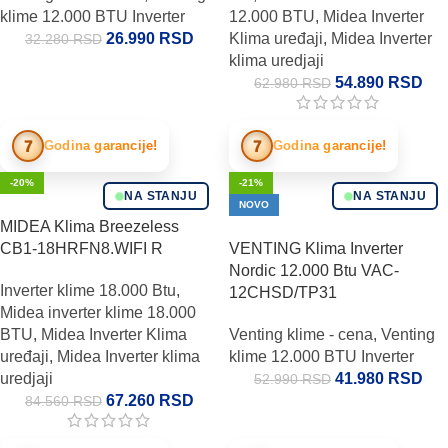
klime 12.000 BTU Inverter
12.000 BTU
,
Midea Inverter
26.990
RSD
Klima uređaji
,
Midea Inverter
32.280
RSD
klima uredjaji
54.890
RSD
62.980
RSD
7
7
Godina garancije!
Godina garancije!
-20%
-21%
NA STANJU
NA STANJU
NOVO
MIDEA Klima Breezeless
CB1-18HRFN8.WIFI R
VENTING Klima Inverter
Nordic 12.000 Btu VAC-
Inverter klime 18.000 Btu
,
12CHSD/TP31
Midea inverter klime 18.000
BTU
,
Midea Inverter Klima
Venting klime - cena
,
Venting
uređaji
,
Midea Inverter klima
klime 12.000 BTU Inverter
uredjaji
41.980
RSD
52.990
RSD
67.260
RSD
84.560
RSD