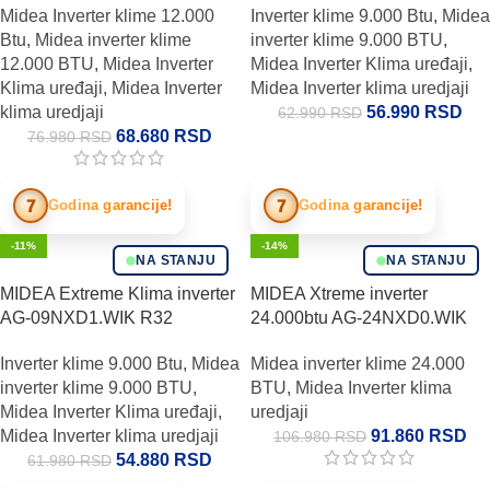
Midea Inverter klime 12.000
Inverter klime 9.000 Btu
,
Midea
Btu
,
Midea inverter klime
inverter klime 9.000 BTU
,
12.000 BTU
,
Midea Inverter
Midea Inverter Klima uređaji
,
Klima uređaji
,
Midea Inverter
Midea Inverter klima uredjaji
klima uredjaji
56.990
RSD
62.990
RSD
68.680
RSD
76.980
RSD
7
7
Godina garancije!
Godina garancije!
-11%
-14%
NA STANJU
NA STANJU
MIDEA Extreme Klima inverter
MIDEA Xtreme inverter
AG-09NXD1.WIK R32
24.000btu AG-24NXD0.WIK
Inverter klime 9.000 Btu
,
Midea
Midea inverter klime 24.000
inverter klime 9.000 BTU
,
BTU
,
Midea Inverter klima
Midea Inverter Klima uređaji
,
uredjaji
Midea Inverter klima uredjaji
91.860
RSD
106.980
RSD
54.880
RSD
61.980
RSD