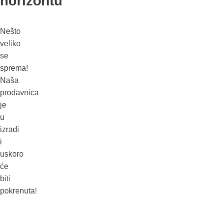
horizontu
Nešto
veliko
se
sprema!
Naša
prodavnica
je
u
izradi
i
uskoro
će
biti
pokrenuta!