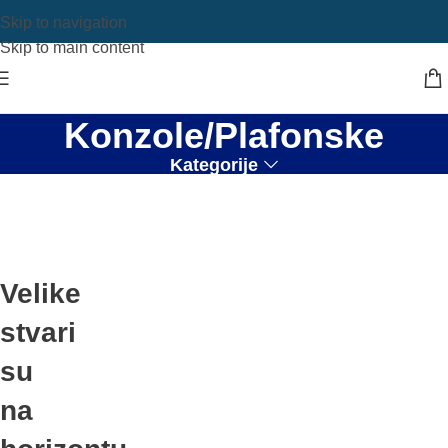
Skip to navigation
Skip to main content
Konzole/Plafonske
Kategorije
Velike
stvari
su
na