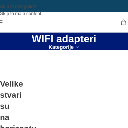
Skip to navigation
Skip to main content
WIFI adapteri
Kategorije
Velike
stvari
su
na