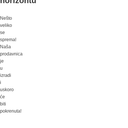
horizontu
Nešto
veliko
se
sprema!
Naša
prodavnica
je
u
izradi
i
uskoro
će
biti
pokrenuta!