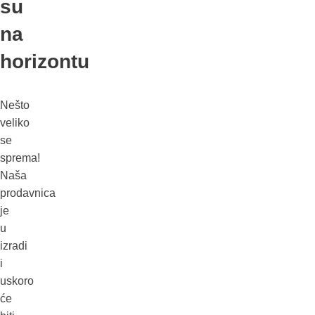
su
na
horizontu
Nešto
veliko
se
sprema!
Naša
prodavnica
je
u
izradi
i
uskoro
će