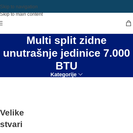
Skip to navigation
Skip to main content
Multi split zidne
unutrašnje jedinice 7.000
BTU
Kategorije
Velike
stvari